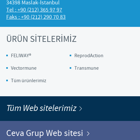
34398 Maslak-İstanbul
Tel : +90 (212) 365 97 97
Faks : +90 (212) 290 70 83
ÜRÜN SİTELERİMİZ
FELIWAY®
ReprodAction
Vectormune
Transmune
Tüm ürünlerimiz
Tüm Web sitelerimiz
Ceva Grup Web sitesi