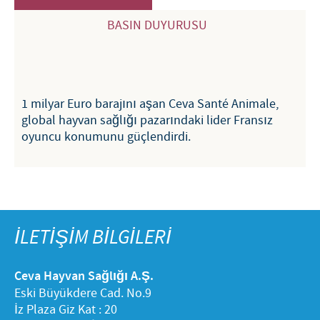
Aydınlatma Metni
BASIN DUYURUSU
1 milyar Euro barajını aşan Ceva Santé Animale,
global hayvan sağlığı pazarındaki lider Fransız
oyuncu konumunu güçlendirdi.
İLETİŞİM BİLGİLERİ
Ceva Hayvan Sağlığı A.Ş.
Eski Büyükdere Cad. No.9
İz Plaza Giz Kat : 20