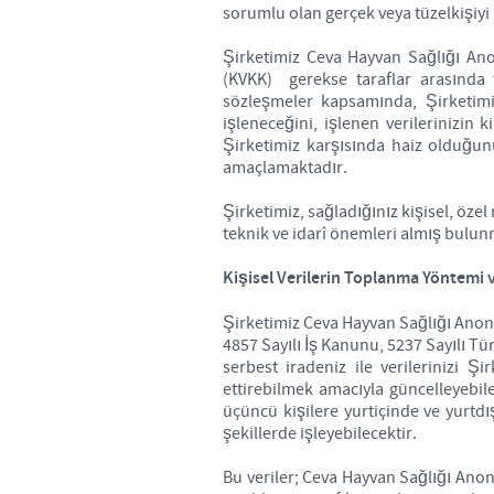
sorumlu olan gerçek veya tüzelkişiyi 
Şirketimiz Ceva Hayvan Sağlığı Anon
(KVKK) gerekse taraflar arasında 
sözleşmeler kapsamında, Şirketimiz’e
işleneceğini, işlenen verilerinizin 
Şirketimiz karşısında haiz olduğun
amaçlamaktadır.
Şirketimiz, sağladığınız kişisel, özel
teknik ve idarî önemleri almış bulun
Kişisel Verilerin Toplanma Yöntemi 
Şirketimiz Ceva Hayvan Sağlığı Anoni
4857 Sayılı İş Kanunu, 5237 Sayılı T
serbest iradeniz ile verilerinizi Ş
ettirebilmek amacıyla güncelleyebil
üçüncü kişilere yurtiçinde ve yurtdı
şekillerde işleyebilecektir.
Bu veriler; Ceva Hayvan Sağlığı Ano