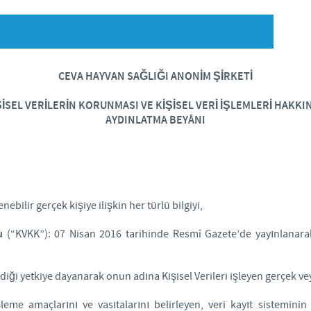
Japan
Bulgaria
Korea
Canada (EN)
CEVA HAYVAN SAĞLIĞI ANONİM ŞİRKETİ
Malaysia
ŞİSEL VERİLERİN KORUNMASI VE KİŞİSEL VERİ İŞLEMLERİ HAKKI
Chile
AYDINLATMA BEYÂNI
Mexico
China
Middle East
Colombia
enebilir gerçek kişiye ilişkin her türlü bilgiyi,
Netherlands
Denmark
u
(“KVKK”): 07 Nisan 2016 tarihinde Resmî Gazete’de yayınlanarak 
Peru
Egypt
ği yetkiye dayanarak onun adına Kişisel Verileri işleyen gerçek vey
Philippines
işleme amaçlarını ve vasıtalarını belirleyen, veri kayıt sistemi
You are leaving the country website to access another site in th