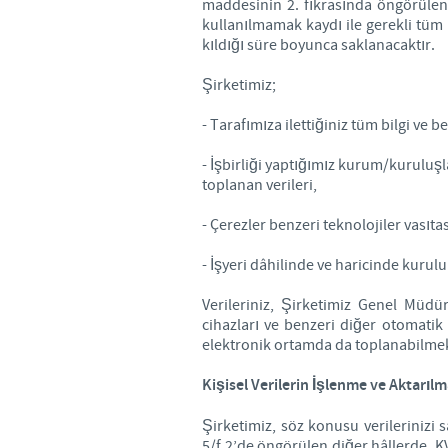
maddesinin 2. fıkrasında öngörülen
kullanılmamak kaydı ile gerekli tüm 
kıldığı süre boyunca saklanacaktır.
Şirketimiz;
- Tarafımıza ilettiğiniz tüm bilgi ve 
- İşbirliği yaptığımız kurum/kuruluşla
toplanan verileri,
- Çerezler benzeri teknolojiler vasıtası
- İşyeri dâhilinde ve haricinde kurul
Verileriniz, Şirketimiz Genel Müdür
cihazları ve benzeri diğer otomatik 
elektronik ortamda da toplanabilmek
Kişisel Verilerin İşlenme ve Aktarıl
Şirketimiz, söz konusu verilerinizi
5/f.2’de öngörülen diğer hâllerde, KV