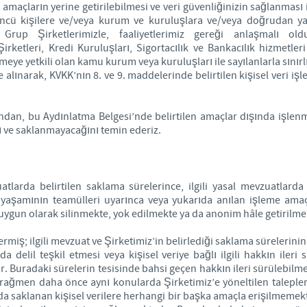
len amaçların yerine getirilebilmesi ve veri güvenliğinizin sağlanması
çüncü kişilere ve/veya kurum ve kuruluşlara ve/veya doğrudan ya
ki Grup Şirketlerimizle, faaliyetlerimiz gereği anlaşmalı
rketleri, Kredi Kuruluşları, Sigortacılık ve Bankacılık hizmetler
meye yetkili olan kamu kurum veya kuruluşları ile sayılanlarla sınırl
ce alınarak, KVKK’nın 8. ve 9. maddelerinde belirtilen kişisel veri iş
afından, bu Aydınlatma Belgesi’nde belirtilen amaçlar dışında işlen
ı ve saklanmayacağını temin ederiz.
vzuatlarda belirtilen saklama sürelerince, ilgili yasal mevzuatla
î yaşamının teamülleri uyarınca veya yukarıda anılan işleme amaç
ygun olarak silinmekte, yok edilmekte ya da anonim hâle getirilme
ermiş; ilgili mevzuat ve Şirketimiz’in belirlediği saklama sürelerinin
a delil teşkil etmesi veya kişisel veriye bağlı ilgili hakkın iler
. Buradaki sürelerin tesisinde bahsi geçen hakkın ileri sürülebilme
rağmen daha önce aynı konularda Şirketimiz’e yöneltilen talepler
a saklanan kişisel verilere herhangi bir başka amaçla erişilmemekt