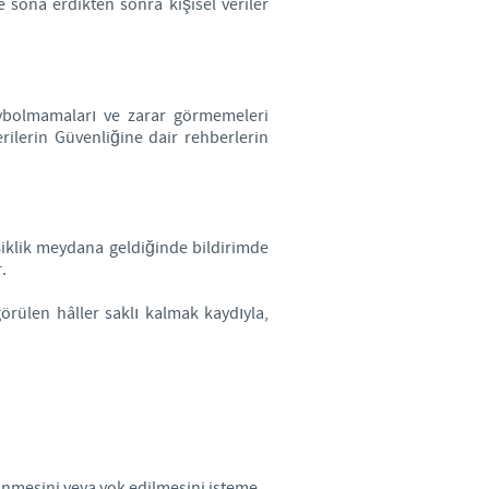
e sona erdikten sonra kişisel veriler
kaybolmamaları ve zarar görmemeleri
erilerin Güvenliğine dair rehberlerin
şiklik meydana geldiğinde bildirimde
.
ngörülen hâller saklı kalmak kaydıyla,
linmesini veya yok edilmesini isteme,