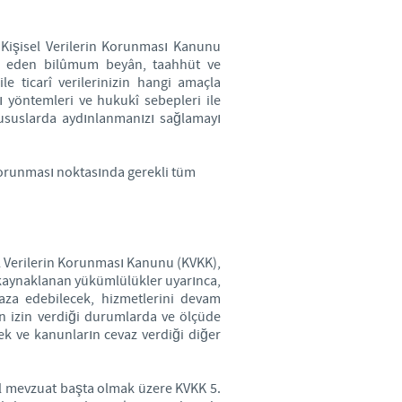
y to country. Consequently, the
ı Kişisel Verilerin Korunması Kanunu
t be suitable for use in your
kil eden bilûmum beyân, taahhüt ve
ile ticarî verilerinizin hangi amaçla
sı yöntemleri ve hukukî sebepleri ile
hususlarda aydınlanmanızı sağlamayı
in korunması noktasında gerekli tüm
el Verilerin Korunması Kanunu (KVKK),
n kaynaklanan yükümlülükler uyarınca,
afaza edebilecek, hizmetlerini devam
ın izin verdiği durumlarda ve ölçüde
cek ve kanunların cevaz verdiği diğer
al mevzuat başta olmak üzere KVKK 5.