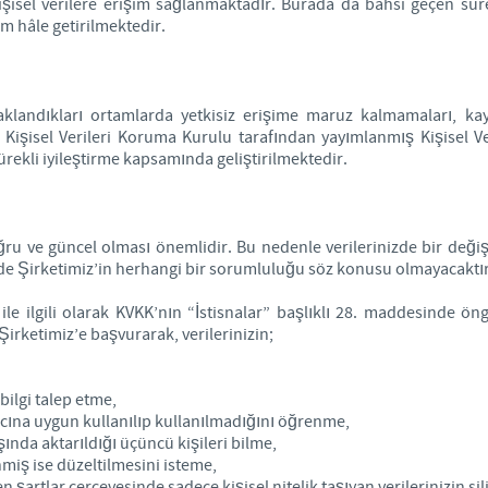
kişisel verilere erişim sağlanmaktadır. Burada da bahsi geçen sür
m hâle getirilmektedir.
ve saklandıkları ortamlarda yetkisiz erişime maruz kalmamaları, 
i Kişisel Verileri Koruma Kurulu tarafından yayımlanmış Kişisel V
 sürekli iyileştirme kapsamında geliştirilmektedir.
ru ve güncel olması önemlidir. Bu nedenle verilerinizde bir deği
e Şirketimiz’in herhangi bir sorumluluğu söz konusu olmayacaktır
z ile ilgili olarak KVKK’nın “İstisnalar” başlıklı 28. maddesinde ö
rketimiz’e başvurarak, verilerinizin;
bilgi talep etme,
acına uygun kullanılıp kullanılmadığını öğrenme,
ışında aktarıldığı üçüncü kişileri bilme,
enmiş ise düzeltilmesini isteme,
artlar çerçevesinde sadece kişisel nitelik taşıyan verilerinizin si