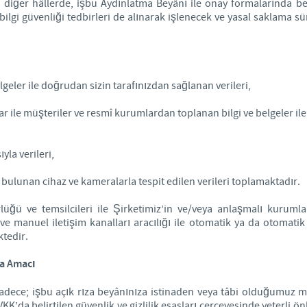
 diğer hâllerde, işbu Aydınlatma Beyânı ile onay formalarında b
bilgi güvenliği tedbirleri de alınarak işlenecek ve yasal saklama s
belgeler ile doğrudan sizin tarafınızdan sağlanan verileri,
r ile müşteriler ve resmî kurumlardan toplanan bilgi ve belgeler ile 
yla verileri,
u bulunan cihaz ve kameralarla tespit edilen verileri toplamaktadır.
lüğü ve temsilcileri ile Şirketimiz’in ve/veya anlaşmalı kurumları
ve manuel iletişim kanalları aracılığı ile otomatik ya da otomatik 
tedir.
ma Amacı
 sadece; işbu açık rıza beyânınıza istinaden veya tâbi olduğumu
KK’da belirtilen güvenlik ve gizlilik esasları çerçevesinde yeterli ö