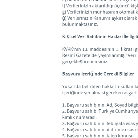
f) Verilerinizin aktarıldığı üçüncü kiş
g) Verilerinizin münhasıran otomatik 
ğ) Verilerinizin Kanun’a aykırı olara
bulunmaktasınız.
Kişisel Veri Sahibinin Hakları İle İlg
KVKK’nın 13. maddesinin 1. fıkrası ge
Resmî Gazete’de yayımlanmış “Veri S
gerçekleştirebilirsiniz.
Başvuru İçeriğinde Gerekli Bilgiler
Yukarıda belirtilen hakların kullanıl
içeriğinde yer alması gereken asgarî b
1. Başvuru sahibinin, Ad, Soyad bilgis
2. Başvuru sahibi Türkiye Cumhuriyeti
kimlik numarası.
3. Başvuru sahibinin, tebligata esas y
4. Başvuru sahibinin bildirime esas e
5. Başvuru sahibinin, talep konusu.