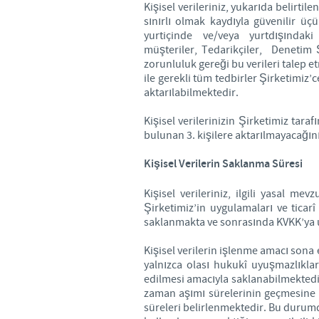
Kişisel verileriniz, yukarıda belirti
sınırlı olmak kaydıyla güvenilir ü
yurtiçinde ve/veya yurtdışında
müşteriler, Tedarikçiler, Denetim Şi
zorunluluk gereği bu verileri talep et
ile gerekli tüm tedbirler Şirketimiz’
aktarılabilmektedir.
Kişisel verilerinizin Şirketimiz tar
bulunan 3. kişilere aktarılmayacağın
Kişisel Verilerin Saklanma Süresi
Kişisel verileriniz, ilgili yasal me
Şirketimiz’in uygulamaları ve ticar
saklanmakta ve sonrasında KVKK’ya u
Kişisel verilerin işlenme amacı sona 
yalnızca olası hukukî uyuşmazlıklard
edilmesi amacıyla saklanabilmektedir
zaman aşımı sürelerinin geçmesine 
süreleri belirlenmektedir. Bu durumd