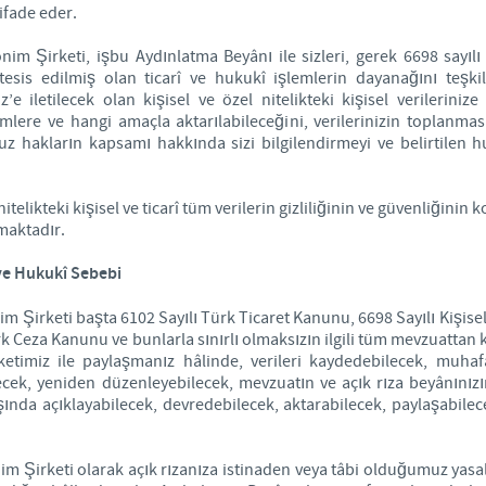
ifade eder.
Regulatory constraints and medical practices vary from countr
im Şirketi, işbu Aydınlatma Beyânı ile sizleri, gerek 6698 sayıl
information provided on the site in which you enter may no
tesis edilmiş olan ticarî ve hukukî işlemlerin dayanağını teş
country.
 iletilecek olan kişisel ve özel nitelikteki kişisel verilerinize 
kimlere ve hangi amaçla aktarılabileceğini, verilerinizin toplanma
uz hakların kapsamı hakkında sizi bilgilendirmeyi ve belirtilen 
 nitelikteki kişisel ve ticarî tüm verilerin gizliliğinin ve güvenliğin
maktadır.
ve Hukukî Sebebi
m Şirketi başta 6102 Sayılı Türk Ticaret Kanunu, 6698 Sayılı Kişis
ürk Ceza Kanunu ve bunlarla sınırlı olmaksızın ilgili tüm mevzuatta
irketimiz ile paylaşmanız hâlinde, verileri kaydedebilecek, muh
ecek, yeniden düzenleyebilecek, mevzuatın ve açık rıza beyânınız
şında açıklayabilecek, devredebilecek, aktarabilecek, paylaşabile
nim Şirketi olarak açık rızanıza istinaden veya tâbi olduğumuz yas