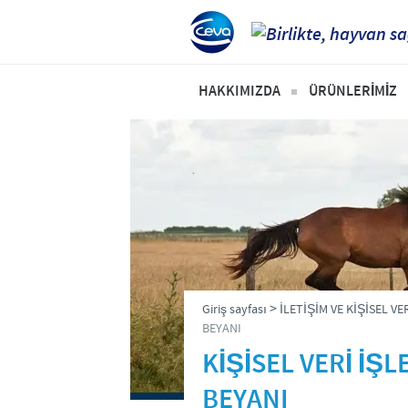
HAKKIMIZDA
ÜRÜNLERİMİZ
Ceva'ya Genel Bakış
Kanatlı
Türkiye'de Ceva
Büyükbaş
Vizyonumuz
Küçükbaş
Değerlerimiz
Pet
Kalite Politikamız
>
Giriş sayfası
İLETİŞİM VE KİŞİSEL VE
Ar & Ge
BEYANI
KİŞİSEL VERİ İŞ
Üretim
BEYANI
Dünyada Ceva