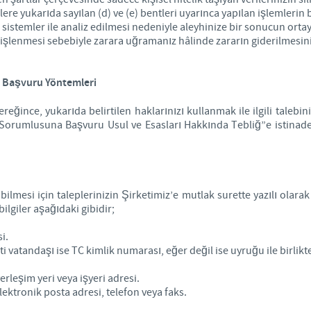
ilere yukarıda sayılan (d) ve (e) bentleri uyarınca yapılan işlemlerin 
sistemler ile analiz edilmesi nedeniyle aleyhinize bir sonucun ortay
k işlenmesi sebebiyle zarara uğramanız hâlinde zararın giderilmesin
ili Başvuru Yöntemleri
reğince, yukarıda belirtilen haklarınızı kullanmak ile ilgili talebini
orumlusuna Başvuru Usul ve Esasları Hakkında Tebliğ”e istinaden
abilmesi için taleplerinizin Şirketimiz’e mutlak surette yazılı olar
ilgiler aşağıdaki gibidir;
i.
 vatandaşı ise TC kimlik numarası, eğer değil ise uyruğu ile birlik
erleşim yeri veya işyeri adresi.
lektronik posta adresi, telefon veya faks.