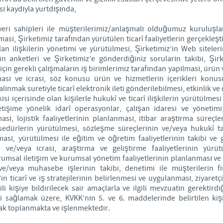
sı kaydıyla yurtdışında,
 veri sahipleri ile müşterilerimiz/anlaşmalı olduğumuz kuruluşla
ı, Şirketimiz tarafından yürütülen ticarî faaliyetlerin gerçekleşti
olan ilişkilerin yönetimi ve yürütülmesi, Şirketimiz’in Web sitele
rün anketleri ve Şirketimiz’e gönderdiğiniz soruların takibi, Şi
çin gerekli çalışmaların iş birimlerimiz tarafından yapılması, ürün
ması ve icrası, söz konusu ürün ve hizmetlerin içerikleri konus
ınmak suretiyle ticarî elektronik ileti gönderilebilmesi, etkinlik v
şkisi içerisinde olan kişilerle hukukî ve ticarî ilişkilerin yürütülmesi
tişime yönelik idarî operasyonlar, çalışan idaresi ve yönetimi,
sı, lojistik faaliyetlerinin planlanması, itibar araştırma süreçle
ürlerin yürütülmesi, sözleşme süreçlerinin ve/veya hukukî tal
sı, yürütülmesi ile eğitim ve öğretim faaliyetlerinin takibi ve g
 ve/veya icrası, araştırma ve geliştirme faaliyetlerinin yürü
msal iletişim ve kurumsal yönetim faaliyetlerinin planlanması ve 
ve/veya muhasebe işlerinin takibi, denetimi ile müşterilerin fin
in ticarî ve iş stratejilerinin belirlenmesi ve uygulanması, ziyaretç
li kişiye bildirilecek sair amaçlarla ve ilgili mevzuatın gerektird
i sağlamak üzere, KVKK’nın 5. ve 6. maddelerinde belirtilen kişi
arak toplanmakta ve işlenmektedir.