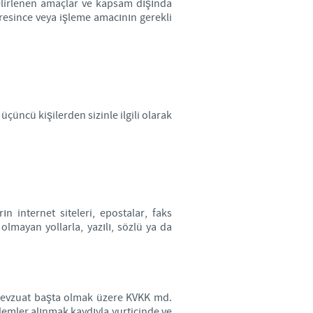
elirlenen amaçlar ve kapsam dışında
üresince veya işleme amacının gerekli
üçüncü kişilerden sizinle ilgili olarak
n internet siteleri, epostalar, faks
olmayan yollarla, yazılı, sözlü ya da
z mevzuat başta olmak üzere KVKK md.
nlemler alınmak kaydıyla yurtiçinde ve