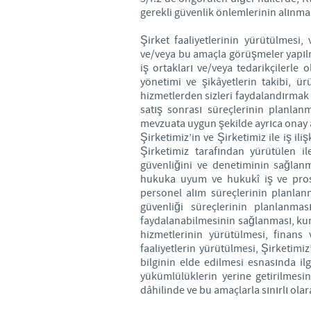
gerekli güvenlik önlemlerinin alınma
Şirket faaliyetlerinin yürütülmesi,
ve/veya bu amaçla görüşmeler yapılmas
iş ortakları ve/veya tedarikçilerle 
yönetimi ve şikâyetlerin takibi, ü
hizmetlerden sizleri faydalandırmak i
satış sonrası süreçlerinin planlan
mevzuata uygun şekilde ayrıca onay al
Şirketimiz’in ve Şirketimiz ile iş ili
Şirketimiz tarafından yürütülen ile
güvenliğini ve denetiminin sağlanma
hukuka uyum ve hukukî iş ve prosed
personel alım süreçlerinin planlanma
güvenliği süreçlerinin planlanması
faydalanabilmesinin sağlanması, kuru
hizmetlerinin yürütülmesi, finans 
faaliyetlerin yürütülmesi, Şirketimiz’
bilginin elde edilmesi esnasında ilgi
yükümlülüklerin yerine getirilmesin
dâhilinde ve bu amaçlarla sınırlı ol