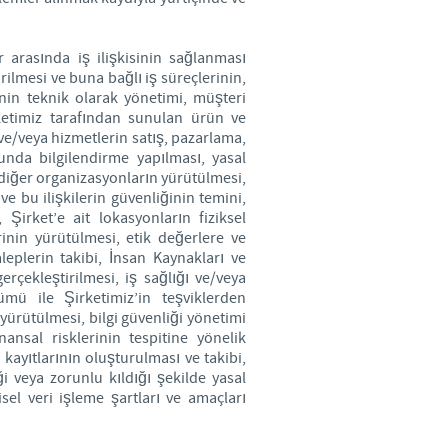
r arasında iş ilişkisinin sağlanması
rilmesi ve buna bağlı iş süreçlerinin,
rinin teknik olarak yönetimi, müşteri
rketimiz tarafından sunulan ürün ve
 ve/veya hizmetlerin satış, pazarlama,
unda bilgilendirme yapılması, yasal
e diğer organizasyonların yürütülmesi,
 ve bu ilişkilerin güvenliğinin temini,
 Şirket’e ait lokasyonların fiziksel
rinin yürütülmesi, etik değerlere ve
eplerin takibi, İnsan Kaynakları ve
erçekleştirilmesi, iş sağlığı ve/veya
tümü ile Şirketimiz’in teşviklerden
yürütülmesi, bilgi güvenliği yönetimi
ansal risklerinin tespitine yönelik
i kayıtlarının oluşturulması ve takibi,
iği veya zorunlu kıldığı şekilde yasal
sel veri işleme şartları ve amaçları