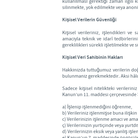
kullanılması gerektiği zaman ilgili 
silinmekte, yok edilmekte veya anoni
Kişisel Verilerin Güvenliği
Kişisel verileriniz, işlendikleri 
amacıyla teknik ve idarî tedbirlerin
gereklilikleri sürekli işletilmekte ve
Kişisel Veri Sahibinin Hakları
Hakkınızda tuttuğumuz verilerin doğ
bulunmanız gerekmektedir. Aksi hâld
Sadece kişisel nitelikteki verilerini
Kanun’un 11. maddesi çerçevesinde Şi
a) İşlenip işlenmediğini öğrenme,
b) Verileriniz işlenmişse buna ilişkin 
c) Verilerinizin işlenme amacı ve am
ç) Verilerinizin yurtiçinde veya yurtd
d) Verilerinizin eksik veya yanlış işl
e) Kanun’un 7. maddesinde öngörülen ş