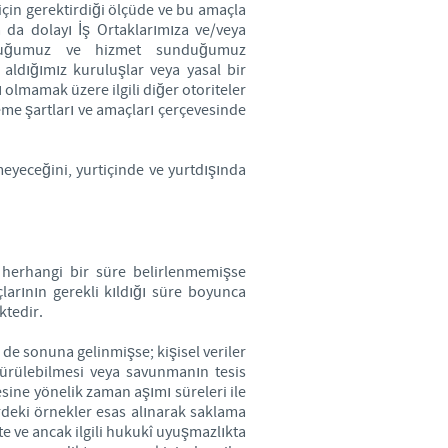
 için gerektirdiği ölçüde ve bu amaçla
 da dolayı İş Ortaklarımıza ve/veya
 olduğumuz ve hizmet sunduğumuz
i aldığımız kuruluşlar veya yasal bir
ı olmamak üzere ilgili diğer otoriteler
leme şartları ve amaçları çerçevesinde
meyeceğini, yurtiçinde ve yurtdışında
rda herhangi bir süre belirlenmemişse
larının gerekli kıldığı süre boyunca
ktedir.
 de sonuna gelinmişse; kişisel veriler
i sürülebilmesi veya savunmanın tesis
sine yönelik zaman aşımı süreleri ile
deki örnekler esas alınarak saklama
e ve ancak ilgili hukukî uyuşmazlıkta