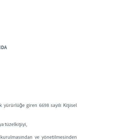
Sweden
Thailand
Tunisia
NDA
Turkey
Ukraine
United Kingdom
yürürlüğe giren 6698 sayılı Kişisel
USA
a tüzelkişiyi,
Vietnam
nin kurulmasından ve yönetilmesinden
e group.