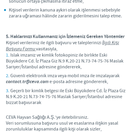
sonucun ortaya çıkmasına itiraz etme,
Kişisel verilerin kanuna aykırı olarak işlenmesi sebebiyle
zarara uğraması hâlinde zararın giderilmesini talep etme.
5. Haklarınızı Kullanmanız için İzlemeniz Gereken Yöntemler
Kişisel verileriniz ile ilgili başvuru ve taleplerinizi
İlgili Kişi
Başvuru Formu
vasıtasıyla,
Islak imzanız ve kimlik fotokopiniz ile birlikte Eski
Büyükdere Cd. İz Plaza Giz N.9 K.20-21 N.73-74-75-76 Maslak
Sarıyer/İstanbul adresine göndererek,
Güvenli elektronik imza veya mobil imza ile imzalayarak
contact.tr@ceva.com
e-posta adresine göndererek,
Geçerli bir kimlik belgesi ile Eski Büyükdere Cd. İz Plaza Giz
N.9 K.20-21 N.73-74-75-76 Maslak Sarıyer/İstanbul adresine
bizzat başvurarak
CEVA Hayvan Sağlığı A.Ş.’ye iletebilirsiniz.
Veri sorumlusuna başvuru usul ve esaslarına ilişkin yasal
zorunluluklar kapsamında ilgili kişi olarak sizler,