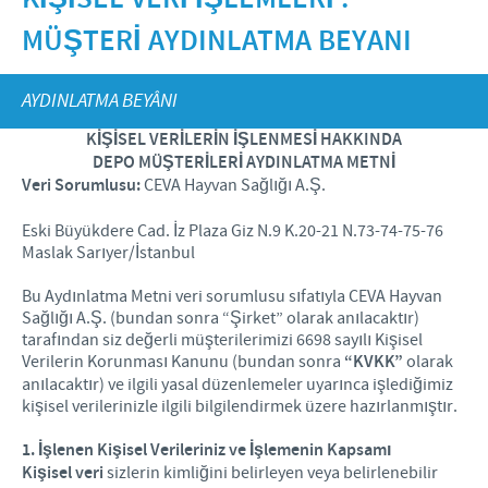
Küçükbaş
Kalite Politikamız
Dünyayı Beslemek
MÜŞTERİ AYDINLATMA BEYANI
Pet
İNSAN KAYNAKLARI
Ar & Ge
Mutlu İnsanlar ve Hayvanlar
AYDINLATMA BEYÂNI
Üretim
Ceva ve Toplum
Kişisel Gelişim
İLETİŞİM VE KİŞİSEL VERİ
KİŞİSEL VERİLERİN İŞLENMESİ HAKKINDA
İŞLEMLERİ
Dünyada Ceva
Ticari ve Bilimsel Ortaklıklar
İş Alanlarımız
DEPO MÜŞTERİLERİ
AYDINLATMA METNİ
Veri Sorumlusu:
CEVA Hayvan Sağlığı A.Ş.
Başvuru ve İşe Alım Süreci
İletişim Formu
Eski Büyükdere Cad. İz Plaza Giz N.9 K.20-21 N.73-74-75-76
Maslak Sarıyer/İstanbul
Kanatlı Saha Ekibi
Bu Aydınlatma Metni veri sorumlusu sıfatıyla CEVA Hayvan
Ruminant Saha Ekibi
Sağlığı A.Ş. (bundan sonra “Şirket” olarak anılacaktır)
tarafından siz değerli müşterilerimizi 6698 sayılı Kişisel
Kişisel Veri İşlemleri : Genel Aydınlatma Beyânı
Verilerin Korunması Kanunu (bundan sonra
“KVKK”
olarak
anılacaktır) ve ilgili yasal düzenlemeler uyarınca işlediğimiz
Kişisel Veri İşlemleri : Müşteri Aydınlatma Beyânı
kişisel verilerinizle ilgili bilgilendirmek üzere hazırlanmıştır.
Kişisel Veri İşlemleri : İşitsel Kayıt Verileri
1. İşlenen Kişisel Verileriniz ve İşlemenin Kapsamı
Kişisel veri
sizlerin kimliğini belirleyen veya belirlenebilir
Kişisel Veri İşlemleri : Ziyaretçi Ve İş İlişkileri