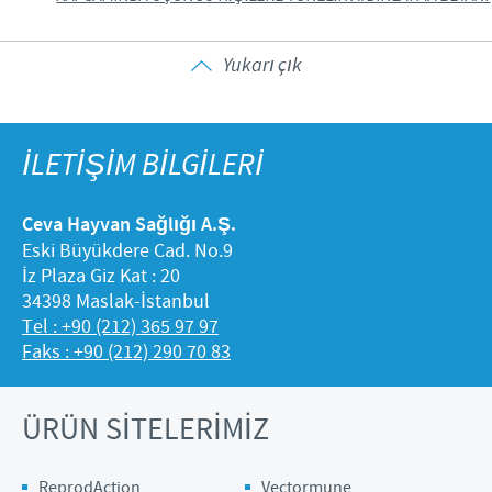
Yukarı çık
İLETİŞİM BİLGİLERİ
Ceva Hayvan Sağlığı A.Ş.
Eski Büyükdere Cad. No.9
İz Plaza Giz Kat : 20
34398 Maslak-İstanbul
Tel : +90 (212) 365 97 97
Faks : +90 (212) 290 70 83
ÜRÜN SİTELERİMİZ
ReprodAction
Vectormune