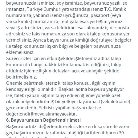
başvurunuzda isminize, soy isminize, başvurunuz yazılı ise
imzanıza, Türkiye Cumhuriyeti vatandaşı iseniz T.C. Kimlik
numaranıza, yabancı iseniz uyruğunuza, pasaport (veya
varsa kimlik) numaranıza, tebligata esas yerleşim yeriniz
veya iş adresinize, varsa bildirime esas almamız için e-posta
adresiniz ve faks numaranıza son olarak talep konusuna yer
vermelisiniz. Ayrıca başvurunuza kimliği doğrulayıcı belgeler
ile talep konunuza ilişkin bilgi ve belgeleri başvurunuza
eklemelisiniz.
Süreci sizler için en etkin şekilde işletmemiz adına talep
konunuzda hangi hakkınızı kullanmak istediğinizi, talep
ettiğiniz işleme ilişkin detayları açık ve anlaşılır şekilde
belirtmelisiniz.
Önemle belirtmek isteriz ki talep konusu, ilgili kişinin
kendisiyle ilgili olmalıdır. Başkası adına başvuru yapılıyor
ise, talebi yapan kişinin talep edilen işleme yönelik özel
olarak belgelendirilmiş bir yetkiye dayanması (vekaletname)
gerekmektedir. Yetkisiz yapılan başvurular ise
değerlendirilmeye alınmayacaktır.
6. Başvurunuzun Değerlendirilmesi
Başvurularınızı değerlendirerek sizlere en kısa sürede ve en
geç başvurunuzun tarafımıza ulaştığı tarihten itibaren 30