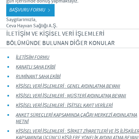
gün içerisinde dönüş yapmaktayız.
BAŞVURU FORMU
Saygılarımızla,
Ceva Hayvan Sağlığı A.Ş.
İLETİŞİM VE KİŞİSEL VERİ İŞLEMLERİ
BÖLÜMÜNDE BULUNAN DİĞER KONULAR
İLETİŞİM FORMU
KANATLI SAHA EKİBİ
RUMİNANT SAHA EKİBİ
KİŞİSEL VERİ İŞLEMLERİ : GENEL AYDINLATMA BEYANI
KİŞİSEL VERİ İŞLEMLERİ : MÜŞTERİ AYDINLATMA BEYANI
KİŞİSEL VERİ İŞLEMLERİ : İŞİTSEL KAYIT VERİLERİ
ANKET SÜREÇLERİ KAPSAMINDA ÇAĞRI MERKEZİ AYDINLATMA
METNİ
KİŞİSEL VERİ İŞLEMLERİ : ŞİRKET ZİYARETLERİ VE İŞ İLİŞKİLER
KAPSAMINDA ÜÇÜNCÜ KİŞİLERE YÖNELİK AYDINLATMA BEYANI