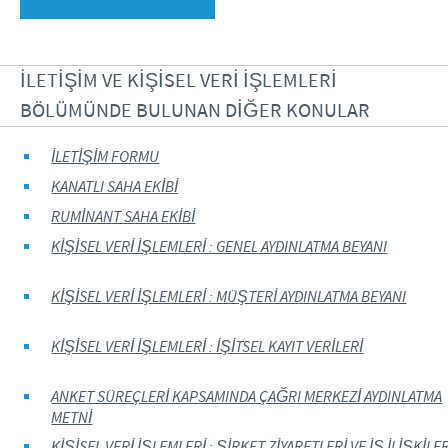
Aydınlatma Metni
İLETİŞİM VE KİŞİSEL VERİ İŞLEMLERİ
BÖLÜMÜNDE BULUNAN DİĞER KONULAR
İLETİŞİM FORMU
KANATLI SAHA EKİBİ
RUMİNANT SAHA EKİBİ
KİŞİSEL VERİ İŞLEMLERİ : GENEL AYDINLATMA BEYANI
KİŞİSEL VERİ İŞLEMLERİ : MÜŞTERİ AYDINLATMA BEYANI
KİŞİSEL VERİ İŞLEMLERİ : İŞİTSEL KAYIT VERİLERİ
ANKET SÜREÇLERİ KAPSAMINDA ÇAĞRI MERKEZİ AYDINLATMA
METNİ
KİŞİSEL VERİ İŞLEMLERİ : ŞİRKET ZİYARETLERİ VE İŞ İLİŞKİLER