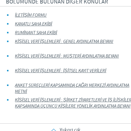
BÖLÜMÜNDE BULUNAN DİĞER KONULAR
İLETİŞİM FORMU
KANATLI SAHA EKİBİ
RUMİNANT SAHA EKİBİ
KİŞİSEL VERİ İŞLEMLERİ : GENEL AYDINLATMA BEYANI
KİŞİSEL VERİ İŞLEMLERİ : MÜŞTERİ AYDINLATMA BEYANI
KİŞİSEL VERİ İŞLEMLERİ : İŞİTSEL KAYIT VERİLERİ
ANKET SÜREÇLERİ KAPSAMINDA ÇAĞRI MERKEZİ AYDINLATMA
METNİ
KİŞİSEL VERİ İŞLEMLERİ : ŞİRKET ZİYARETLERİ VE İŞ İLİŞKİLER
KAPSAMINDA ÜÇÜNCÜ KİŞİLERE YÖNELİK AYDINLATMA BEYANI
Yukarı çık