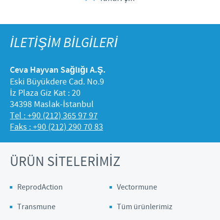
İLETİŞİM BİLGİLERİ
Ceva Hayvan Sağlığı A.Ş.
Eski Büyükdere Cad. No.9
İz Plaza Giz Kat : 20
34398 Maslak-İstanbul
Tel : +90 (212) 365 97 97
Faks : +90 (212) 290 70 83
ÜRÜN SİTELERİMİZ
ReprodAction
Vectormune
Transmune
Tüm ürünlerimiz