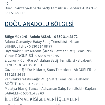
40
Burdur-Antalya-Isparta Satış Temsilcisi - Serdar BALKAN - 0
534 516 91 13
DOĞU ANADOLU BÖLGESI
Bölge Müdürü - Abidin ASLAN - 0 530 314 88 72
Adana-Osmaniye-Hatay Satış Temsilcisi - Hasan
SÜMBÜLTEPE - 0 530 314 88 77
Diyarbakır-Siirt-Mardin-Şırnak-Batman Satış Temsilcisi -
Yunus DOĞURUCİ - 0 535 974 82 45
Erzurum-Iğdır-Kars-Ardahan Satış Temsilcisi - Siyabent
CENGİZ - 0 542 365 01 81
Gaziantep-Ş.Ufra-K.Maraş Satış Temsilcisi - Ali GÜRLER - 0
538 238 36 66
Van-Hakkari-Bitlis-Ağrı-Muş Satış Temsilcisi - Bahadır
SÖĞÜT - 0 530 314 88 73
Malatya-Elazığ-Tunceli-Adıyaman Satış Temsilcisi - Kaplan
SAKALLI - 0 530 314 88 63
İLETİŞİM VE KİŞİSEL VERİ İŞLEMLERİ