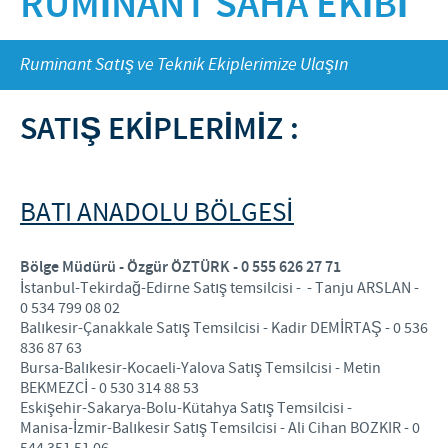
RUMİNANT SAHA EKİBİ
Küçükbaş
Kalite Politikamız
Dünyayı Beslemek
Pet
İNSAN KAYNAKLARI
Ruminant Satış ve Teknik Ekiplerimize Ulaşın
Ar & Ge
Mutlu İnsanlar ve Hayvanlar
Üretim
Ceva ve Toplum
Kişisel Gelişim
İLETİŞİM VE KİŞİSEL VERİ
SATIŞ EKİPLERİMİZ :
İŞLEMLERİ
Dünyada Ceva
Ticari ve Bilimsel Ortaklıklar
İş Alanlarımız
Başvuru ve İşe Alım Süreci
İletişim Formu
BATI ANADOLU BÖLGESI
Kanatlı Saha Ekibi
Bölge Müdürü - Özgür ÖZTÜRK - 0 555 626 27 71
Ruminant Saha Ekibi
İstanbul-Tekirdağ-Edirne Satış temsilcisi - - Tanju ARSLAN -
0 534 799 08 02
Kişisel Veri İşlemleri : Genel Aydınlatma Beyânı
Balıkesir-Çanakkale Satış Temsilcisi - Kadir DEMİRTAŞ - 0 536
836 87 63
Kişisel Veri İşlemleri : Müşteri Aydınlatma Beyânı
Bursa-Balıkesir-Kocaeli-Yalova Satış Temsilcisi - Metin
BEKMEZCİ - 0 530 314 88 53
Kişisel Veri İşlemleri : İşitsel Kayıt Verileri
Eskişehir-Sakarya-Bolu-Kütahya Satış Temsilcisi -
Manisa-İzmir-Balıkesir Satış Temsilcisi - Ali Cihan BOZKIR - 0
Kişisel Veri İşlemleri : Ziyaretçi Ve İş İlişkileri