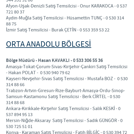
544 351 51 06
Aydınlatma Metni
Afyon-Uşak-Denizli Satış Temsilcisi - Onur KARAKOCA - 0 537
721 80 37
Aydın-Muğla Satış Temsilcisi - Hüsamettin TUNÇ - 0 530 314
88 75
İzmir Satış Temsilcisi - Burak ÇETİN - 0 553 359 53 22
ORTA ANADOLU BÖLGESI
Bölge Müdürü - Hasan KAVAKLI - 0 533 306 55 36
Amasya-Tokat-Çorum-Sivas-Kırşehir-Çankırı Satış Temsilcisi
- Hakan POLAT - 0 530 940 79 62
Kayseri-Nevşehir-Sivas Satış Temsilcisi - Mustafa BOZ - 0 530
314 88 66
Trabzon-Artvin-Giresun-Rize-Bayburt-Amasya-Ordu-Sinop-
Samsun-Kastamonu Satış Temsilcisi - Berk CİRTEL - 0 530
314 88 68
Ankara-Kırıkkale-Kırşehir Satış Temsilcisi - Salik KESKİ - 0
537 894 95 13
Mersin-Niğde-Aksaray Satış Temsilcisi - Sadık GÜNGÖR - 0
530 725 51 01
Konya - Karaman Satış Temsilcisi - Fatih BİLGİÇ - 0 530 394 72