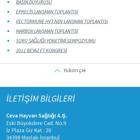
BASIN DUYURUSU
EPRECİS LANSMAN TOPLANTISI
VECTORMUNE HVT NDV LANSMAN TOPLANTISI
MARBOX LANSMAN TOPLANTISI
SÜRÜ SAĞLIĞI YÖNETİMİ SEMPOZYUMU
2011 BEYAZ ET KONGRESİ
Yukarı çık
İLETİŞİM BİLGİLERİ
Ceva Hayvan Sağlığı A.Ş.
Eski Büyükdere Cad. No.9
İz Plaza Giz Kat : 20
34398 Maslak-İstanbul