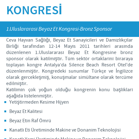
Küçükbaş
KONGRESİ
Kalite Politikamız
Dünyayı Beslemek
Pet
İNSAN KAYNAKLARI
Ar & Ge
Mutlu İnsanlar ve Hayvanlar
1.Uluslararası Beyaz Et Kongresi-Bronz Sponsor
Üretim
Ceva ve Toplum
Kişisel Gelişim
İLETİŞİM VE KİŞİSEL VERİ
Ceva Hayvan Sağlığı, Beyaz Et Sanayicileri ve Damızlıkçılar
İŞLEMLERİ
Dünyada Ceva
Ticari ve Bilimsel Ortaklıklar
İş Alanlarımız
Birliği tarafından 12-14 Mayıs 2011 tarihleri arasında
düzenlenen 1.Uluslararası Beyaz Et Kongresine bronz
Başvuru ve İşe Alım Süreci
sponsor olarak katılmıştır. Tüm sektör ortaklarını biraraya
İletişim Formu
toplayan kongre Antalya’da Silence Beach Resort Otel'de
düzenlenmiştir. Kongredeki sunumlar Türkçe ve İngilizce
Kanatlı Saha Ekibi
olarak gercekleşmiş, konuşmalar simültane olarak tercüme
edilmiştir.
Ruminant Saha Ekibi
Katılımın çok yoğun olduğu kongrenin konu başlıkları
aşağıda listelenmiştir.
Kişisel Veri İşlemleri : Genel Aydınlatma Beyânı
Yetiştirmeden Kesime Hijyen
Kişisel Veri İşlemleri : Müşteri Aydınlatma Beyânı
Beyaz Et Kalitesi
Beyaz Etin Raf Ömrü
Kişisel Veri İşlemleri : İşitsel Kayıt Verileri
Kanatlı Eti Üretiminde Makine ve Donanım Teknolojisi
Kişisel Veri İşlemleri : Ziyaretçi Ve İş İlişkileri