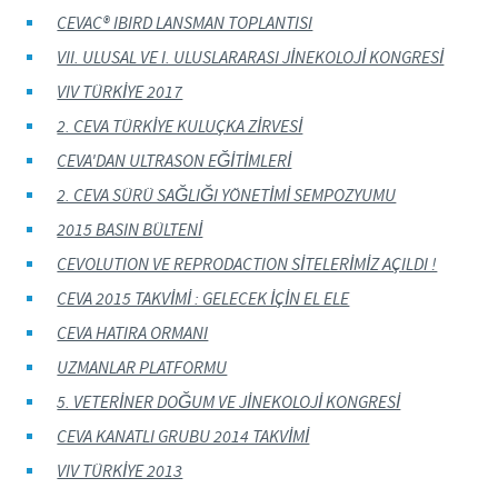
CEVAC® IBIRD LANSMAN TOPLANTISI
VII. ULUSAL VE I. ULUSLARARASI JİNEKOLOJİ KONGRESİ
VIV TÜRKİYE 2017
2. CEVA TÜRKİYE KULUÇKA ZİRVESİ
CEVA'DAN ULTRASON EĞİTİMLERİ
2. CEVA SÜRÜ SAĞLIĞI YÖNETİMİ SEMPOZYUMU
2015 BASIN BÜLTENİ
CEVOLUTION VE REPRODACTION SİTELERİMİZ AÇILDI !
CEVA 2015 TAKVİMİ : GELECEK İÇİN EL ELE
CEVA HATIRA ORMANI
UZMANLAR PLATFORMU
5. VETERİNER DOĞUM VE JİNEKOLOJİ KONGRESİ
CEVA KANATLI GRUBU 2014 TAKVİMİ
VIV TÜRKİYE 2013