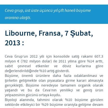
Küçükbaş
Kalite Politikamız
Dünyayı Beslemek
Ceva grup, üst üste üçüncü yıl çift haneli büyüme
Pet
İNSAN KAYNAKLARI
Ar & Ge
Mutlu İnsanlar ve Hayvanlar
oranına ulaştı.
Üretim
Ceva ve Toplum
Kişisel Gelişim
İLETİŞİM VE KİŞİSEL VERİ
Libourne, Fransa, 7 Şubat,
İŞLEMLERİ
Dünyada Ceva
Ticari ve Bilimsel Ortaklıklar
İş Alanlarımız
2013 :
Başvuru ve İşe Alım Süreci
İletişim Formu
Ceva Grup’un 2012 yılı için konsolide satış rakamı 607.3
Kanatlı Saha Ekibi
milyon € (782 milyon dolar) ile 2011 yılına göre %14 arttı,
sabit çevresel etkenler ve döviz kurlarına göre
Ruminant Saha Ekibi
değerlendirildiğinde %10 artış gösterdi.
Büyüme, önemli ürünlere daha fazla odaklanılması ve
Kişisel Veri İşlemleri : Genel Aydınlatma Beyânı
şirketin gelişmekte olan piyasalara girme kararı almasıyla
gerçekleşti. Büyüme neredeyse tamamen organik olarak
Kişisel Veri İşlemleri : Müşteri Aydınlatma Beyânı
yaşandı ve bu da Ceva’nın yenilikçi ve geniş ürün
yelpazesinin gücünü ortaya koydu.
Kişisel Veri İşlemleri : İşitsel Kayıt Verileri
Biyoloji alanında, tahmini olarak %10 büyüme görülen
sektörde etkileyici bir %29 büyüme oranıyla gelişme devam
Kişisel Veri İşlemleri : Ziyaretçi Ve İş İlişkileri