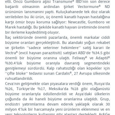
etti. Öncü Gumboro aşısı Transmune® IBD’nin son derece
Aydınlatma Metni
başarılı olmasının ardından şirket Vectormune® ND
ürününün lansmanını yaptı. Kuluçkahanede tek doz olarak
verilebilen bu iki ürün, üç önemli kanatlı hayvan hastalığına
karşı ömür boyu koruma sağlıyor: Newcastle, Gumboro ve
Marek hastalığı. Bu şekilde kanatlı hayvan üretiminde önemli
bir ilerleme kaydedilmiş oluyor.
İlaç sektöründe önemli pazarlarda, önemli markalar ciddi
büyüme oranları gerçekleştirdi. Bu alandaki yoğun rekabet
ve şirketin ‘’sadece veteriner hekimlere’’ satış kararı ile
Vectra® (evcil hayvan parazitisiti) satışları ABD’de %34.5 gibi
önemli bir büyüme oranına ulaştı. Feliway® ve Adaptil®
%30.4’lük büyüme oranıyla davranış segmentindeki
genişlemeyi sürdürdü. Kalp rahatsızlığı olan köpekler için
‘’çifte bloke’’ tedavisi sunan Cardalis®, 27 Avrupa ülkesinde
ruhsatlandırıldı.
Ceva’nın gelişmekte olan piyasalara verdiği önem, Rusya’da
%26, Türkiye’de %17, Meksika’da %18 gibi olağanüstü
büyüme oranlarıyla ödüllendirildi ve Asya’daki ülkelerin
çoğunda da iki haneli büyüme oranlarına ulaşıldı. Grup,
endüstri yatırımlarına devam ederek yaklaşık olarak 30
milyon €’luk bir harcamayla yeni ürünlerin eklenmesi ve en
yeni teknolojilerin kullanımı gibi alanları destekledi. Ar&Ge