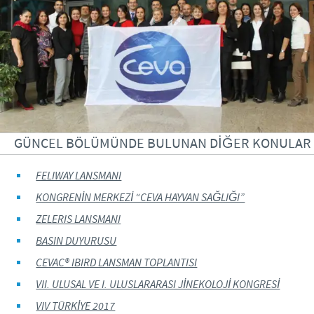
GÜNCEL BÖLÜMÜNDE BULUNAN DİĞER KONULAR
FELIWAY LANSMANI
KONGRENİN MERKEZİ “CEVA HAYVAN SAĞLIĞI”
ZELERIS LANSMANI
BASIN DUYURUSU
CEVAC® IBIRD LANSMAN TOPLANTISI
VII. ULUSAL VE I. ULUSLARARASI JİNEKOLOJİ KONGRESİ
VIV TÜRKİYE 2017