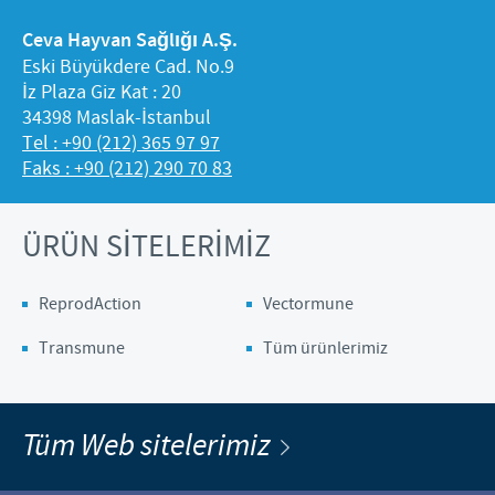
Ceva Hayvan Sağlığı A.Ş.
Eski Büyükdere Cad. No.9
İz Plaza Giz Kat : 20
34398 Maslak-İstanbul
Tel : +90 (212) 365 97 97
Faks : +90 (212) 290 70 83
ÜRÜN SİTELERİMİZ
ReprodAction
Vectormune
Transmune
Tüm ürünlerimiz
Tüm Web sitelerimiz