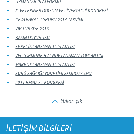
UZMANLAR PLATFORMU
5. VETERİNER DOĞUM VE JİNEKOLOJİ KONGRESİ
CEVA KANATLI GRUBU 2014 TAKVİMİ
VIV TÜRKİYE 2013
BASIN DUYURUSU
EPRECİS LANSMAN TOPLANTISI
VECTORMUNE HVT NDV LANSMAN TOPLANTISI
MARBOX LANSMAN TOPLANTISI
SÜRÜ SAĞLIĞI YÖNETİMİ SEMPOZYUMU
2011 BEYAZ ET KONGRESİ
Yukarı çık
İLETİŞİM BİLGİLERİ