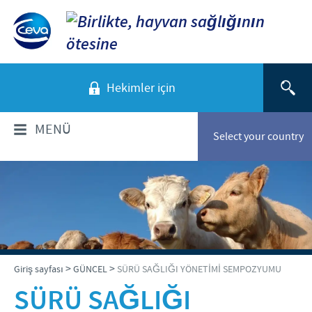
Hekimler için
MENÜ
Select your country
HAKKIMIZDA
Ceva'ya Genel Bakış
ÜRÜNLERİMİZ
Türkiye'de Ceva
Kanatlı
SORUMLULUK
>
>
Giriş sayfası
GÜNCEL
SÜRÜ SAĞLIĞI YÖNETİMİ SEMPOZYUMU
Vizyonumuz
Büyükbaş
SÜRÜ SAĞLIĞI
Değerlerimiz
İnsan Sağlığını Korumak
GÜNCEL