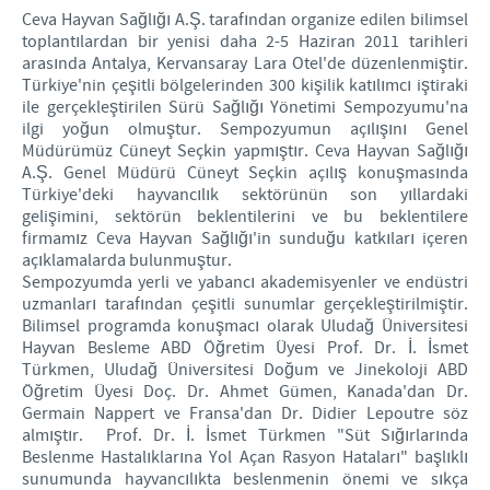
Aydınlatma Metni
Ceva Hayvan Sağlığı A.Ş. tarafından organize edilen bilimsel
toplantılardan bir yenisi daha 2-5 Haziran 2011 tarihleri
arasında Antalya, Kervansaray Lara Otel'de düzenlenmiştir.
Türkiye'nin çeşitli bölgelerinden 300 kişilik katılımcı iştiraki
ile gerçekleştirilen Sürü Sağlığı Yönetimi Sempozyumu'na
ilgi yoğun olmuştur. Sempozyumun açılışını Genel
Müdürümüz Cüneyt Seçkin yapmıştır. Ceva Hayvan Sağlığı
A.Ş. Genel Müdürü Cüneyt Seçkin açılış konuşmasında
Türkiye'deki hayvancılık sektörünün son yıllardaki
gelişimini, sektörün beklentilerini ve bu beklentilere
firmamız Ceva Hayvan Sağlığı'in sunduğu katkıları içeren
açıklamalarda bulunmuştur.
Sempozyumda yerli ve yabancı akademisyenler ve endüstri
uzmanları tarafından çeşitli sunumlar gerçekleştirilmiştir.
Bilimsel programda konuşmacı olarak Uludağ Üniversitesi
Hayvan Besleme ABD Öğretim Üyesi Prof. Dr. İ. İsmet
Türkmen, Uludağ Üniversitesi Doğum ve Jinekoloji ABD
Öğretim Üyesi Doç. Dr. Ahmet Gümen, Kanada'dan Dr.
Germain Nappert ve Fransa'dan Dr. Didier Lepoutre söz
almıştır. Prof. Dr. İ. İsmet Türkmen "Süt Sığırlarında
Beslenme Hastalıklarına Yol Açan Rasyon Hataları" başlıklı
sunumunda hayvancılıkta beslenmenin önemi ve sıkça