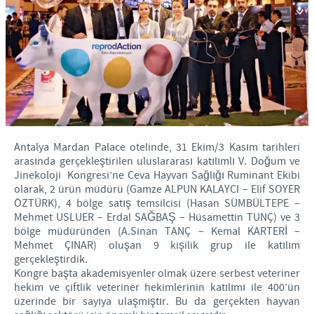
Aydınlatma Metni
Antalya Mardan Palace otelinde, 31 Ekim/3 Kasım tarihleri
arasında gerçekleştirilen uluslararası katılımlı V. Doğum ve
Jinekoloji Kongresi’ne Ceva Hayvan Sağlığı Ruminant Ekibi
olarak, 2 ürün müdürü (Gamze ALPUN KALAYCI – Elif SOYER
ÖZTÜRK), 4 bölge satış temsilcisi (Hasan SÜMBÜLTEPE –
Mehmet USLUER – Erdal SAĞBAŞ – Hüsamettin TUNÇ) ve 3
bölge müdüründen (A.Sinan TANÇ – Kemal KARTERİ –
Mehmet ÇINAR) oluşan 9 kişilik grup ile katılım
gerçekleştirdik.
Kongre başta akademisyenler olmak üzere serbest veteriner
hekim ve çiftlik veteriner hekimlerinin katılımı ile 400’ün
üzerinde bir sayıya ulaşmıştır. Bu da gerçekten hayvan