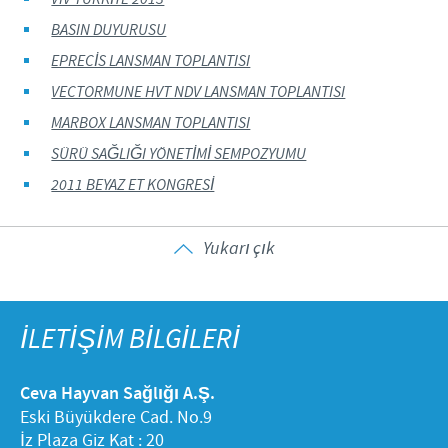
BASIN DUYURUSU
EPRECİS LANSMAN TOPLANTISI
VECTORMUNE HVT NDV LANSMAN TOPLANTISI
MARBOX LANSMAN TOPLANTISI
SÜRÜ SAĞLIĞI YÖNETİMİ SEMPOZYUMU
2011 BEYAZ ET KONGRESİ
Yukarı çık
İLETİŞİM BİLGİLERİ
Ceva Hayvan Sağlığı A.Ş.
Eski Büyükdere Cad. No.9
İz Plaza Giz Kat : 20