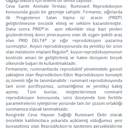
sağlığı sektörü için önemli bir temsil sayısıdır.
Ceva Sante Animale firması, Ruminant Reprodüksiyon
konusunda güçlü bir geçmişe sahiptir. Firmamız, sığırlarda
ilk Progesteron Salan Vajina içi aracın (PRID®)
geliştirilmesine öncülük etmiş ve sektöre kazandırmıştır.
Daha sonra PRID®’in aynı etkinlikte olup bazı yönleri
güçlendirilmiş ikinci jenerasyonu olan ilk üçgen şekilli araç
olan PRID DELTA® ‘yı sığır reprodüksiyon pazarına
sunmuştur. Koyun reprodüksiyonunda da yenilikçi bir ürün
olan melatonin implant Regulin®, koyun reprodüksiyonunun
kontrolü amacı ile geliştirilmiş ve halen dünyanın birçok
ülkesinde başarı ile kullanılmaktadır.
Firmamızın, ruminantlarda reprodüktif yönetimdeki güncel
yaklaşımı olan ReprodAction-Etkin Reprodüksiyon konsepti
üç önemli öğe ile tanımlanabilir : ruminant reprodüksiyonda
tam ürün portföyümüz, uzmanlığımız ve yenilikçi bakış
açımız. Tüm bunlar, müşterilerimize ruminant
reprodüksiyon konusunda, sürü düzeyinde tüm fertilite
parametrelerini iyileştirme yönünde tam bir çözüm ortaklığı
sunmamıza olanak tanımaktadır.
Kongrede Ceva Hayvan Sağlığı Ruminant Ekibi olarak
öncelikle katılımcılara yukarıda açıklamış olduğumuz yeni
konseptimiz olan ReprodAction’ın tanıtımını gerçekleştirme