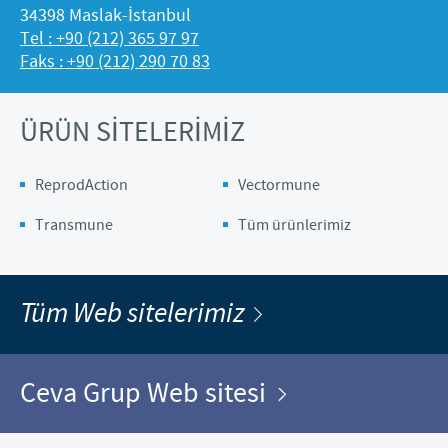
34398 Maslak-İstanbul
Tel : +90 (212) 365 97 97
Faks : +90 (212) 290 70 83
ÜRÜN SİTELERİMİZ
ReprodAction
Vectormune
Transmune
Tüm ürünlerimiz
Tüm Web sitelerimiz
Ceva Grup Web sitesi