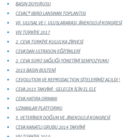
BASIN DUYURUSU
CEVAC® IBIRD LANSMAN TOPLANTISI
VII. ULUSAL VE I. ULUSLARARASI JİNEKOLOJİ KONGRESİ
VIV TÜRKİYE 2017
2. CEVA TÜRKİYE KULUÇKA ZİRVESİ
CEVA'DAN ULTRASON EĞİTİMLERİ
2. CEVA SÜRÜ SAĞLIĞI YÖNETİMİ SEMPOZYUMU
2015 BASIN BÜLTENİ
CEVOLUTION VE REPRODACTION SİTELERİMİZ AÇILDI !
CEVA 2015 TAKVİMİ : GELECEK İÇİN EL ELE
CEVA HATIRA ORMANI
UZMANLAR PLATFORMU
5. VETERİNER DOĞUM VE JİNEKOLOJİ KONGRESİ
CEVA KANATLI GRUBU 2014 TAKVİMİ
VIV TÜRKİYE 2013